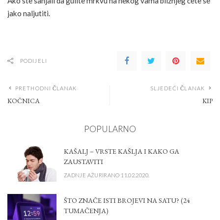
Ako ste sanjali da gulite mrkvu na nekog vama bližnjeg ćete se
jako naljutiti.
PODIJELI
PRETHODNI ČLANAK
SLJEDEĆI ČLANAK
KOČNICA
KIP
POPULARNO
KAŠALJ – VRSTE KAŠLJA I KAKO GA
ZAUSTAVITI
ZADNJE AŽURIRANO 11.02.2020.
ŠTO ZNAČE ISTI BROJEVI NA SATU? (24
TUMAČENJA)