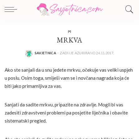
M
MRKVA
SAVJETNICA
ZADNJE AŽURIRANO 24.11.2017.
POSTED
BY
Ako ste sanjali da u snu jedete mrkvu, očekuje vas veliki uspjeh
u poslu. Osim toga, smiješi vam se i novčana nagrada koja će
biti jako primamljiva za vas.
Sanjati da sadite mrkvu, pripazite na zdravlje. Mogli bi vas
zadesiti zdravstveni problemi pa posjetite liječnika i obavite
sistematski pregled.