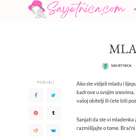
ML
SAVJETNICA
POSTED
BY
PODIJELI
Ako ste vidjeli mladu i lije
kadrove u svojim snovima. 
vašoj obitelji ili ćete biti 
Sanjati da ste vi mladenka 
razmišljajte o tome. Bračni 