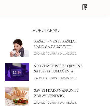
0
POPULARNO
KAŠALJ – VRSTE KAŠLJA I
KAKO GA ZAUSTAVITI
ZADNJE AŽURIRANO 11.02.2020.
ŠTO ZNAČE ISTI BROJEVI NA
SATU? (24 TUMAČENJA)
ZADNJE AŽURIRANO 05.04.2023.
SAVJETI KAKO NAPRAVITI
ZDRAVI SENDVIČ
ZADNJE AŽURIRANO 04.05.2016.