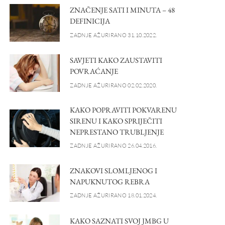
ZNAČENJE SATI I MINUTA – 48
DEFINICIJA
ZADNJE AŽURIRANO 31.10.2022.
SAVJETI KAKO ZAUSTAVITI
POVRAĆANJE
ZADNJE AŽURIRANO 02.02.2020.
KAKO POPRAVITI POKVARENU
SIRENU I KAKO SPRIJEČITI
NEPRESTANO TRUBLJENJE
ZADNJE AŽURIRANO 26.04.2016.
ZNAKOVI SLOMLJENOG I
NAPUKNUTOG REBRA
ZADNJE AŽURIRANO 18.01.2024.
KAKO SAZNATI SVOJ JMBG U