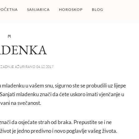
POČETNA
SANJARICA
HOROSKOP
BLOG
M
ADENKA
ZADNJE AŽURIRANO 04.12.2017.
pu mladenku u vašem snu, sigurno ste se probudili uz lijepe
Sanjati mladenku znači da ćete uskoro imati vjenčanje u
pozvani na svečanost.
znači da osjećate strah od braka. Prepustite se i ne
život je jedno predivno i novo poglavlje vašeg života.