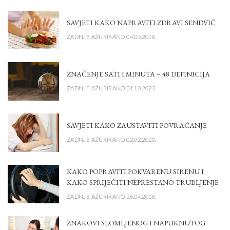
SAVJETI KAKO NAPRAVITI ZDRAVI SENDVIČ
ZADNJE AŽURIRANO 04.05.2016.
ZNAČENJE SATI I MINUTA – 48 DEFINICIJA
ZADNJE AŽURIRANO 31.10.2022.
SAVJETI KAKO ZAUSTAVITI POVRAĆANJE
ZADNJE AŽURIRANO 02.02.2020.
KAKO POPRAVITI POKVARENU SIRENU I
KAKO SPRIJEČITI NEPRESTANO TRUBLJENJE
ZADNJE AŽURIRANO 26.04.2016.
ZNAKOVI SLOMLJENOG I NAPUKNUTOG