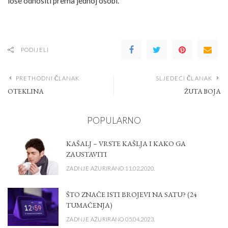
loše odnositi prema jednoj osobi.
PODIJELI
PRETHODNI ČLANAK
SLJEDEĆI ČLANAK
OTEKLINA
ŽUTA BOJA
POPULARNO
KAŠALJ – VRSTE KAŠLJA I KAKO GA
ZAUSTAVITI
ZADNJE AŽURIRANO 11.02.2020.
ŠTO ZNAČE ISTI BROJEVI NA SATU? (24
TUMAČENJA)
ZADNJE AŽURIRANO 05.04.2023.