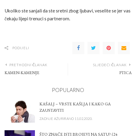
Ukoliko ste sanjali da ste sretni zbog ljubavi, veselite se jer vas
čekaju lijepi trenuci s partnerom.
PODIJELI
PRETHODNI ČLANAK
SLJEDEĆI ČLANAK
KAMEN-KAMENJE
PTICA
POPULARNO
KAŠALJ – VRSTE KAŠLJA I KAKO GA
ZAUSTAVITI
ZADNJE AŽURIRANO 11.02.2020.
ŠTO ZNAČE ISTI BROJEVI NA SATU? (24