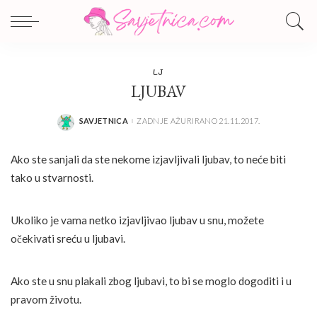
LJ
LJUBAV
SAVJETNICA
ZADNJE AŽURIRANO 21.11.2017.
POSTED
BY
Ako ste sanjali da ste nekome izjavljivali ljubav, to neće biti
tako u stvarnosti.
Ukoliko je vama netko izjavljivao ljubav u snu, možete
očekivati sreću u ljubavi.
Ako ste u snu plakali zbog ljubavi, to bi se moglo dogoditi i u
pravom životu.