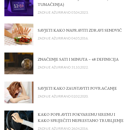
TUMAČENJA)
ZADNJE AŽURIRANO 05.04.2023.
SAVJETI KAKO NAPRAVITI ZDRAVI SENDVIČ
ZADNJE AŽURIRANO 04.05.2016.
ZNAČENJE SATI I MINUTA – 48 DEFINICIJA
ZADNJE AŽURIRANO 31.10.2022.
SAVJETI KAKO ZAUSTAVITI POVRAĆANJE
ZADNJE AŽURIRANO 02.02.2020.
KAKO POPRAVITI POKVARENU SIRENU I
KAKO SPRIJEČITI NEPRESTANO TRUBLJENJE
ZADNJE AŽURIRANO 26.04.2016.