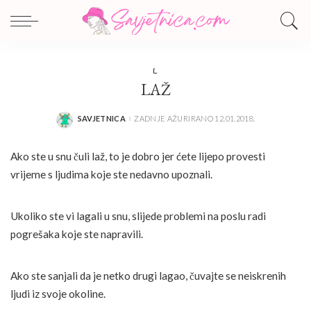
L
LAŽ
SAVJETNICA
ZADNJE AŽURIRANO 12.01.2018.
POSTED
BY
Ako ste u snu čuli laž, to je dobro jer ćete lijepo provesti
vrijeme s ljudima koje ste nedavno upoznali.
Ukoliko ste vi lagali u snu, slijede problemi na poslu radi
pogrešaka koje ste napravili.
Ako ste sanjali da je netko drugi lagao, čuvajte se neiskrenih
ljudi iz svoje okoline.