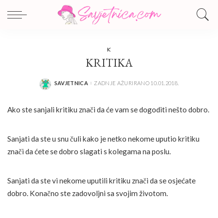
K
KRITIKA
SAVJETNICA
ZADNJE AŽURIRANO 10.01.2018.
POSTED
BY
Ako ste sanjali kritiku znači da će vam se dogoditi nešto dobro.
Sanjati da ste u snu čuli kako je netko nekome uputio kritiku
znači da ćete se dobro slagati s kolegama na poslu.
Sanjati da ste vi nekome uputili kritiku znači da se osjećate
dobro. Konačno ste zadovoljni sa svojim životom.