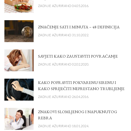
ZADNJE AŽURIRANO 04.05.2016.
ZNAČENJE SATI I MINUTA – 48 DEFINICIJA
ZADNJE AŽURIRANO 31.10.2022.
SAVJETI KAKO ZAUSTAVITI POVRAĆANJE
ZADNJE AŽURIRANO 02.02.2020.
KAKO POPRAVITI POKVARENU SIRENU I
KAKO SPRIJEČITI NEPRESTANO TRUBLJENJE
ZADNJE AŽURIRANO 26.04.2016.
ZNAKOVI SLOMLJENOG I NAPUKNUTOG
REBRA
ZADNJE AŽURIRANO 18.01.2024.