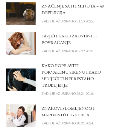
ZNAČENJE SATI I MINUTA – 48
DEFINICIJA
ZADNJE AŽURIRANO 31.10.2022.
SAVJETI KAKO ZAUSTAVITI
POVRAĆANJE
ZADNJE AŽURIRANO 02.02.2020.
KAKO POPRAVITI
POKVARENU SIRENU I KAKO
SPRIJEČITI NEPRESTANO
TRUBLJENJE
ZADNJE AŽURIRANO 26.04.2016.
ZNAKOVI SLOMLJENOG I
NAPUKNUTOG REBRA
ZADNJE AŽURIRANO 18.01.2024.