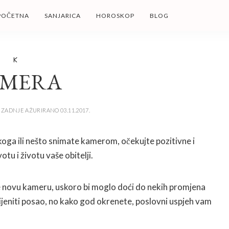
POČETNA
SANJARICA
HOROSKOP
BLOG
K
AMERA
ZADNJE AŽURIRANO 03.11.2017.
ekoga ili nešto snimate kamerom, očekujte pozitivne i
tu i životu vaše obitelji.
te novu kameru, uskoro bi moglo doći do nekih promjena
ijeniti posao, no kako god okrenete, poslovni uspjeh vam