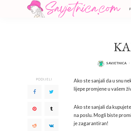
K
SAVJETNICA
POSTED
BY
PODIJELI
Ako ste sanjali da u snu n
lijepe promjene u vašem živo
Ako ste sanjali da kupuje
na poslu. Mogli biste prom
je zagarantiran!