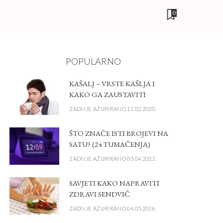
0
POPULARNO
KAŠALJ – VRSTE KAŠLJA I
KAKO GA ZAUSTAVITI
ZADNJE AŽURIRANO 11.02.2020.
ŠTO ZNAČE ISTI BROJEVI NA
SATU? (24 TUMAČENJA)
ZADNJE AŽURIRANO 05.04.2023.
SAVJETI KAKO NAPRAVITI
ZDRAVI SENDVIČ
ZADNJE AŽURIRANO 04.05.2016.