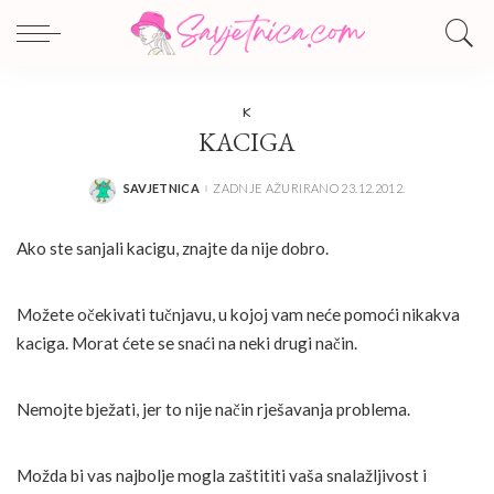
K
KACIGA
SAVJETNICA
ZADNJE AŽURIRANO 23.12.2012.
POSTED
BY
Ako ste sanjali kacigu, znajte da nije dobro.
Možete očekivati tučnjavu, u kojoj vam neće pomoći nikakva
kaciga. Morat ćete se snaći na neki drugi način.
Nemojte bježati, jer to nije način rješavanja problema.
Možda bi vas najbolje mogla zaštititi vaša snalažljivost i