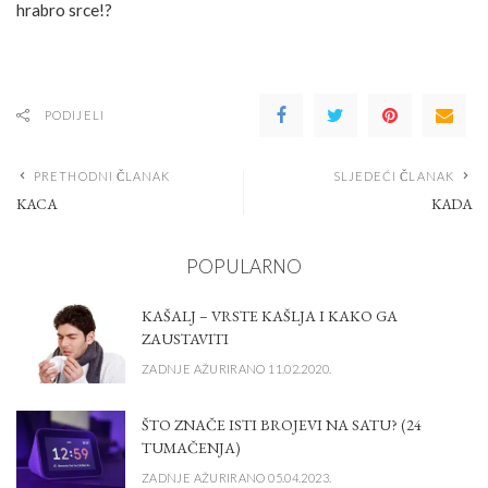
hrabro srce!?
PODIJELI
PRETHODNI ČLANAK
SLJEDEĆI ČLANAK
KACA
KADA
POPULARNO
KAŠALJ – VRSTE KAŠLJA I KAKO GA
ZAUSTAVITI
ZADNJE AŽURIRANO 11.02.2020.
ŠTO ZNAČE ISTI BROJEVI NA SATU? (24
TUMAČENJA)
ZADNJE AŽURIRANO 05.04.2023.