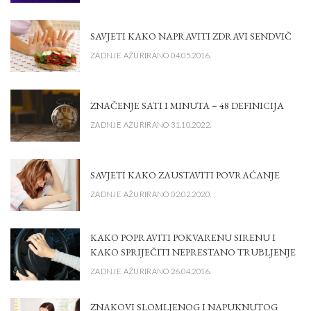
SAVJETI KAKO NAPRAVITI ZDRAVI SENDVIČ
ZADNJE AŽURIRANO 04.05.2016.
ZNAČENJE SATI I MINUTA – 48 DEFINICIJA
ZADNJE AŽURIRANO 31.10.2022.
SAVJETI KAKO ZAUSTAVITI POVRAĆANJE
ZADNJE AŽURIRANO 02.02.2020.
KAKO POPRAVITI POKVARENU SIRENU I
KAKO SPRIJEČITI NEPRESTANO TRUBLJENJE
ZADNJE AŽURIRANO 26.04.2016.
ZNAKOVI SLOMLJENOG I NAPUKNUTOG