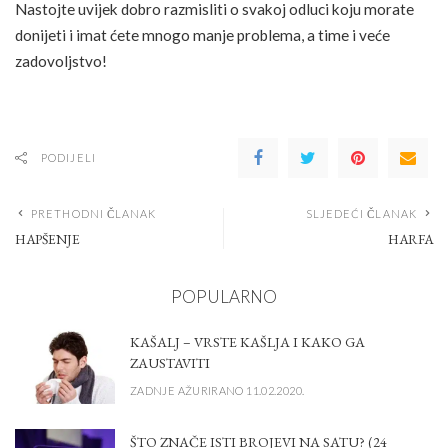
Nastojte uvijek dobro razmisliti o svakoj odluci koju morate
donijeti i imat ćete mnogo manje problema, a time i veće
zadovoljstvo!
PODIJELI
PRETHODNI ČLANAK
SLJEDEĆI ČLANAK
HAPŠENJE
HARFA
POPULARNO
KAŠALJ – VRSTE KAŠLJA I KAKO GA
ZAUSTAVITI
ZADNJE AŽURIRANO 11.02.2020.
ŠTO ZNAČE ISTI BROJEVI NA SATU? (24