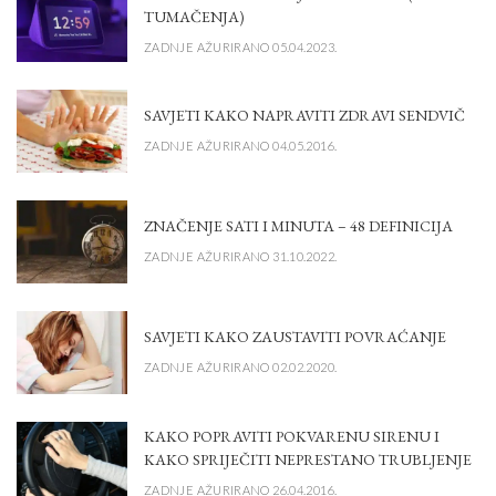
TUMAČENJA)
ZADNJE AŽURIRANO 05.04.2023.
SAVJETI KAKO NAPRAVITI ZDRAVI SENDVIČ
ZADNJE AŽURIRANO 04.05.2016.
ZNAČENJE SATI I MINUTA – 48 DEFINICIJA
ZADNJE AŽURIRANO 31.10.2022.
SAVJETI KAKO ZAUSTAVITI POVRAĆANJE
ZADNJE AŽURIRANO 02.02.2020.
KAKO POPRAVITI POKVARENU SIRENU I
KAKO SPRIJEČITI NEPRESTANO TRUBLJENJE
ZADNJE AŽURIRANO 26.04.2016.