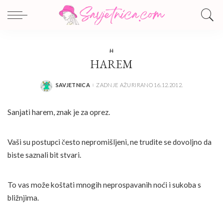
H
HAREM
SAVJETNICA
ZADNJE AŽURIRANO 16.12.2012.
POSTED
BY
Sanjati harem, znak je za oprez.
Vaši su postupci često nepromišljeni, ne trudite se dovoljno da
biste saznali bit stvari.
To vas može koštati mnogih neprospavanih noći i sukoba s
bližnjima.