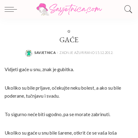
G
GAĆE
SAVJETNICA
ZADNJE AŽURIRANO 15.12.2012.
POSTED
BY
Vidjeti gaće u snu, znak je gubitka.
Ukoliko su bile prljave, očekujte neku bolest, a ako su bile
poderane, tučnjavu i svađu.
To sigurno neće biti ugodno, pa se morate zabrinuti.
Ukoliko su gaće u snu bile šarene, otkrit će se vaša loša