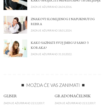
KAKO SPRIJEČITI NEPRESTANO TRUBLJENJE
ZADNJE AŽURIRANO 26.04.2016.
ZNAKOVI SLOMLJENOG I NAPUKNUTOG
REBRA
ZADNJE AŽURIRANO 18.01.2024.
KAKO SAZNATI SVOJ JMBG U SAMO 3
KORAKA?
ZADNJE AŽURIRANO 31.10.2022.
MOŽDA ĆE VAS ZANIMATI
GLISER
GRADONAČELNIK
ZADNJE AŽURIRANO 22.12.2017.
ZADNJE AŽURIRANO 22.12.2017.