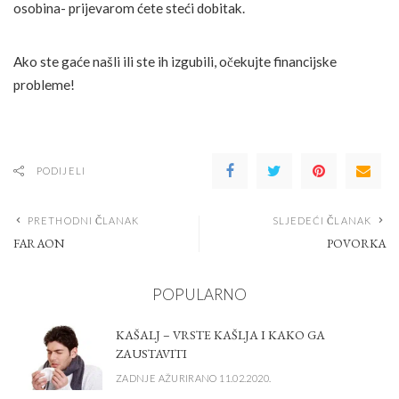
osobina- prijevarom ćete steći dobitak.
Ako ste gaće našli ili ste ih izgubili, očekujte financijske
probleme!
PODIJELI
PRETHODNI ČLANAK
SLJEDEĆI ČLANAK
FARAON
POVORKA
POPULARNO
KAŠALJ – VRSTE KAŠLJA I KAKO GA
ZAUSTAVITI
ZADNJE AŽURIRANO 11.02.2020.