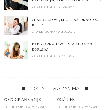
KAKO SPRIJEČITI NEPRESTANO TRUBLJENJE
ZADNJE AŽURIRANO 26.04.2016.
ZNAKOVI SLOMLJENOG I NAPUKNUTOG
REBRA
ZADNJE AŽURIRANO 18.01.2024.
KAKO SAZNATI SVOJ JMBG U SAMO 3
KORAKA?
ZADNJE AŽURIRANO 31.10.2022.
MOŽDA ĆE VAS ZANIMATI
FOTOGRAFIRANJE
FRIŽIDER
ZADNJE AŽURIRANO 22.12.2017.
ZADNJE AŽURIRANO 21.12.2017.