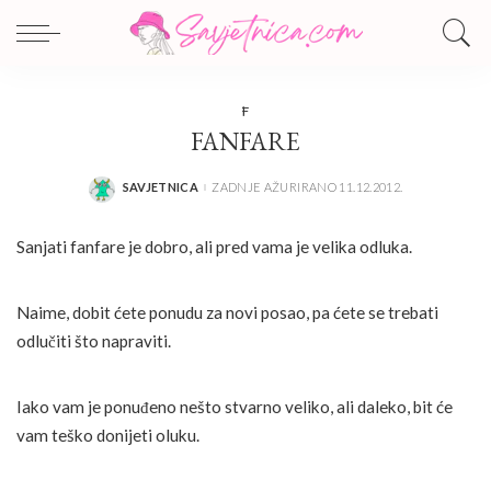
F
FANFARE
SAVJETNICA
ZADNJE AŽURIRANO 11.12.2012.
POSTED
BY
Sanjati fanfare je dobro, ali pred vama je velika odluka.
Naime, dobit ćete ponudu za novi posao, pa ćete se trebati
odlučiti što napraviti.
Iako vam je ponuđeno nešto stvarno veliko, ali daleko, bit će
vam teško donijeti oluku.