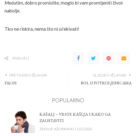
Međutim, dobro promislite, moglo bi vam promijeniti život
nabolje.
Tko ne riskira, nema što ni očekivati!
PODIJELI
PRETHODNI ČLANAK
SLJEDEĆI ČLANAK
FALUS
BOL U POTKOLJENICAMA
POPULARNO
KAŠALJ – VRSTE KAŠLJA I KAKO GA
ZAUSTAVITI
ZADNJE AŽURIRANO 11.02.2020.