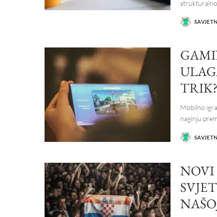
strukturalno
SAVJET
POSTED
BY
GAMIN
ULAG
TRIK
Mobilno igran
naginju pre
SAVJET
POSTED
BY
NOVI
SVJE
NAŠO