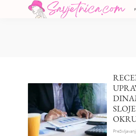
RECE
UPRA
DINA
SLOJE
OKRU
Preživljavan