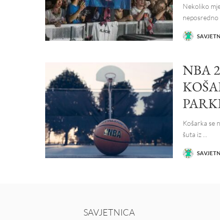
Nekoliko mje
neposredno p
SAVJET
POSTED
BY
NBA 
KOŠA
PARK
Košarka se ne
šuta iz
...
SAVJET
POSTED
BY
SAVJETNICA