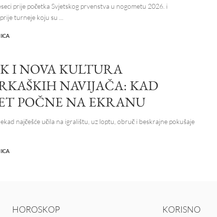
seci prije početka Svjetskog prvenstva u nogometu 2026. i
rije turneje koju su
...
NICA
2K I NOVA KULTURA
RKAŠKIH NAVIJAČA: KAD
ET POČNE NA EKRANU
kad najčešće učila na igralištu, uz loptu, obruč i beskrajne pokušaje
NICA
HOROSKOP
KORISNO