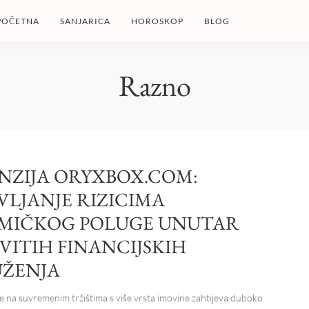
POČETNA
SANJARICA
HOROSKOP
BLOG
Razno
NZIJA ORYXBOX.COM:
VLJANJE RIZICIMA
MIČKOG POLUGE UNUTAR
VITIH FINANCIJSKIH
ŽENJA
je na suvremenim tržištima s više vrsta imovine zahtijeva duboko