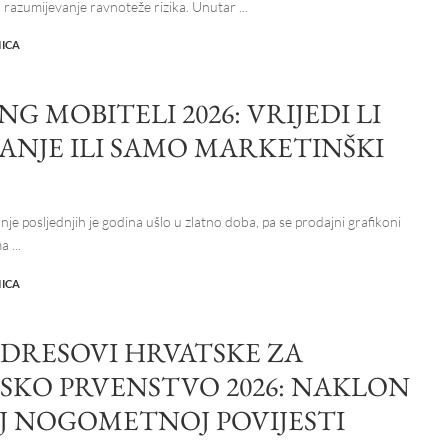
 razumijevanje ravnoteže rizika. Unutar
...
NICA
G MOBITELI 2026: VRIJEDI LI
ANJE ILI SAMO MARKETINŠKI
?
je posljednjih je godina ušlo u zlatno doba, pa se prodajni grafikoni
ma
...
NICA
 DRESOVI HRVATSKE ZA
TSKO PRVENSTVO 2026: NAKLON
J NOGOMETNOJ POVIJESTI