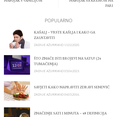
NABUJAK S VANILIJOM
NABUJAK SA KREMOM NA
PARI
POPULARNO
KAŠALJ – VRSTE KAŠLJA I KAKO GA
ZAUSTAVITI
ZADNJE AŽURIRANO 11.02.2020.
ŠTO ZNAČE ISTI BROJEVI NA SATU? (24
TUMAČENJA)
ZADNJE AŽURIRANO 05.04.2023.
SAVJETI KAKO NAPRAVITI ZDRAVI SENDVIČ
ZADNJE AŽURIRANO 04.05.2016.
ZNAČENJE SATI I MINUTA – 48 DEFINICIJA