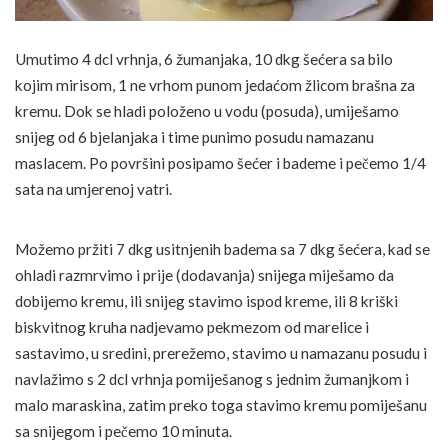
Umutimo 4 dcl vrhnja, 6 žumanjaka, 10 dkg šećera sa bilo
kojim mirisom, 1 ne vrhom punom jedaćom žlicom brašna za
kremu. Dok se hladi položeno u vodu (posuda), umiješamo
snijeg od 6 bjelanjaka i time punimo posudu namazanu
maslacem. Po površini posipamo šećer i bademe i pečemo 1/4
sata na umjerenoj vatri.
Možemo pržiti 7 dkg usitnjenih badema sa 7 dkg šećera, kad se
ohladi razmrvimo i prije (dodavanja) snijega miješamo da
dobijemo kremu, ili snijeg stavimo ispod kreme, ili 8 kriški
biskvitnog kruha nadjevamo pekmezom od marelice i
sastavimo, u sredini, prerežemo, stavimo u namazanu posudu i
navlažimo s 2 dcl vrhnja pomiješanog s jednim žumanjkom i
malo maraskina, zatim preko toga stavimo kremu pomiješanu
sa snijegom i pečemo 10 minuta.