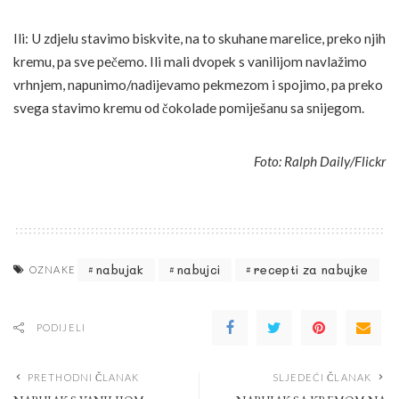
Ili: U zdjelu stavimo biskvite, na to skuhane marelice, preko njih
kremu, pa sve pečemo. Ili mali dvopek s vanilijom navlažimo
vrhnjem, napunimo/nadijevamo pekmezom i spojimo, pa preko
svega stavimo kremu od čokolade pomiješanu sa snijegom.
Foto: Ralph Daily/Flickr
nabujak
nabujci
recepti za nabujke
OZNAKE
PODIJELI
PRETHODNI ČLANAK
SLJEDEĆI ČLANAK