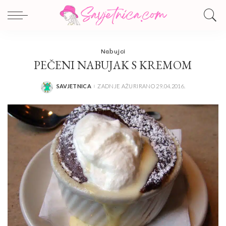
Nabujci
PEČENI NABUJAK S KREMOM
SAVJETNICA
ZADNJE AŽURIRANO 29.04.2016.
POSTED
BY