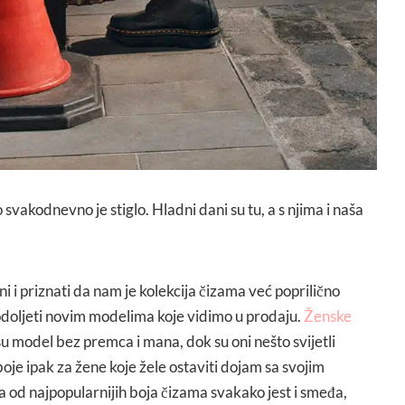
vakodnevno je stiglo. Hladni dani su tu, a s njima i naša
i i priznati da nam je kolekcija čizama već poprilično
odoljeti novim modelima koje vidimo u prodaju.
Ženske
 su model bez premca i mana, dok su oni nešto svijetli
 boje ipak za žene koje žele ostaviti dojam sa svojim
 od najpopularnijih boja čizama svakako jest i smeđa,