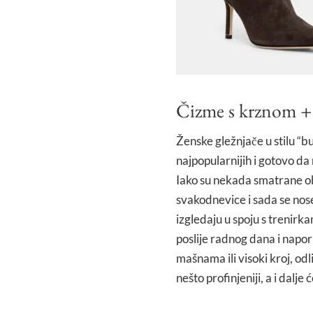
Čizme s krznom + 
Ženske gležnjače u stilu “b
najpopularnijih i gotovo da
Iako su nekada smatrane ob
svakodnevice i sada se nos
izgledaju u spoju s trenirk
poslije radnog dana i napor
mašnama ili visoki kroj, odli
nešto profinjeniji, a i dalje 