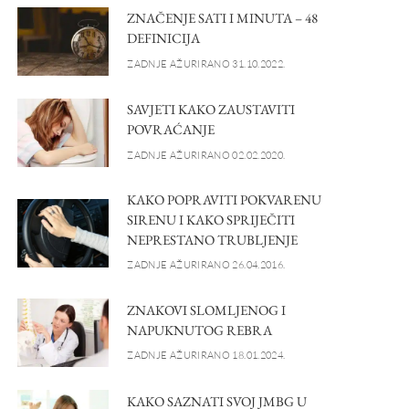
ZNAČENJE SATI I MINUTA – 48
DEFINICIJA
ZADNJE AŽURIRANO 31.10.2022.
SAVJETI KAKO ZAUSTAVITI
POVRAĆANJE
ZADNJE AŽURIRANO 02.02.2020.
KAKO POPRAVITI POKVARENU
SIRENU I KAKO SPRIJEČITI
NEPRESTANO TRUBLJENJE
ZADNJE AŽURIRANO 26.04.2016.
ZNAKOVI SLOMLJENOG I
NAPUKNUTOG REBRA
ZADNJE AŽURIRANO 18.01.2024.
KAKO SAZNATI SVOJ JMBG U