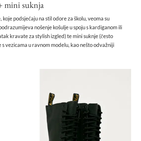
+ mini suknja
koje podsjećaju na stil odore za školu, veoma su
podrazumijeva nošenje košulje u spoju s kardiganom ili
ak kravate za stylish izgled) te mini suknje (često
e s vezicama u ravnom modelu, kao nešto odvažniji