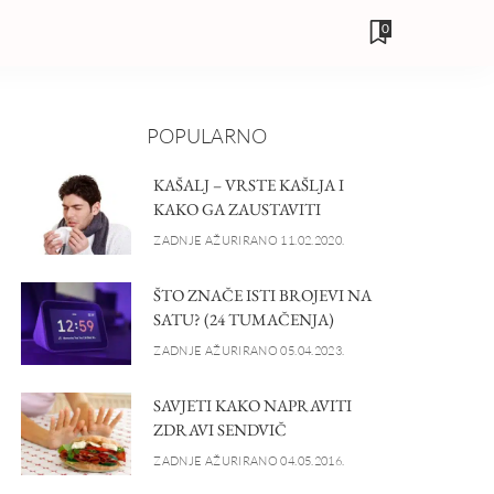
0
POPULARNO
KAŠALJ – VRSTE KAŠLJA I
KAKO GA ZAUSTAVITI
ZADNJE AŽURIRANO 11.02.2020.
ŠTO ZNAČE ISTI BROJEVI NA
SATU? (24 TUMAČENJA)
ZADNJE AŽURIRANO 05.04.2023.
SAVJETI KAKO NAPRAVITI
ZDRAVI SENDVIČ
ZADNJE AŽURIRANO 04.05.2016.