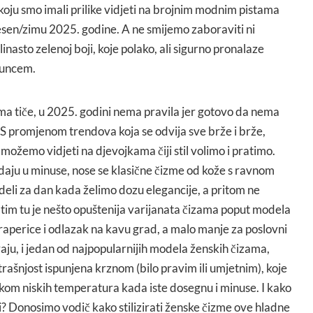
oju smo imali prilike vidjeti na brojnim modnim pistama
sen/zimu 2025. godine. A ne smijemo zaboraviti ni
nasto zelenoj boji, koje polako, ali sigurno pronalaze
suncem.
ma tiče, u 2025. godini nema pravila jer gotovo da nema
 S promjenom trendova koja se odvija sve brže i brže,
 možemo vidjeti na djevojkama čiji stil volimo i pratimo.
aju u minuse, nose se klasične čizme od kože s ravnom
deli za dan kada želimo dozu elegancije, a pritom ne
atim tu je nešto opuštenija varijanata čizama poput modela
traperice i odlazak na kavu grad, a malo manje za poslovni
aju, i jedan od najpopularnijih modela ženskih čizama,
utrašnjost ispunjena krznom (bilo pravim ili umjetnim), koje
kom niskih temperatura kada iste dosegnu i minuse. I kako
? Donosimo vodič kako stilizirati ženske čizme ove hladne