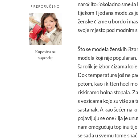
naročito čokoladno smeđa k
PREPORUČENO
tijekom Tjedana mode za je
ženske čizme u bordo i masli
svoje mjesto pod modnim 
Što se modela ženskih čiza
Kupovina na
modela koji nije popularan.
rasprodaji
šarolik je izbor čizama koje
Dok temperature još ne pad
petom, kao i kitten heel mo
riskiramo bolna stopala. Z
s vezicama koje su više za 
sastanak. A kao šećer na kr
pojavljuju se one čija je un
nam omogućuju toplinu tije
se sada u svemu tome snaći