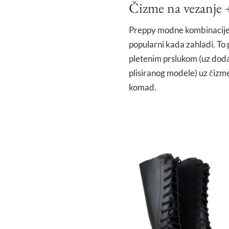
Čizme na vezanje 
Preppy modne kombinacije, 
popularni kada zahladi. To 
pletenim prslukom (uz dodat
plisiranog modele) uz čizm
komad.