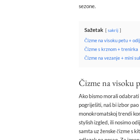
sezone.
Sažetak
sakrij
Čizme na visoku petu + odi
Čizme s krznom + trenirka
Čizme na vezanje + mini su
Čizme na visoku p
Ako bismo morali odabrati
pogriješiti, naš bi izbor pao
monokromatskoj trendi komb
stylish izgled, ili nosimo o
samta uz ženske čizme s kit
odlazak na posao. Za iznen