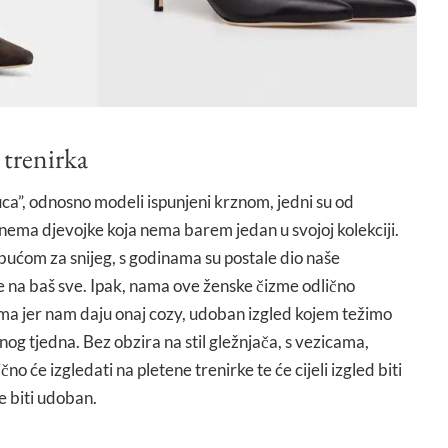
trenirka
uca”, odnosno modeli ispunjeni krznom, jedni su od
 nema djevojke koja nema barem jedan u svojoj kolekciji.
ućom za snijeg, s godinama su postale dio naše
e na baš sve. Ipak, nama ove ženske čizme odlično
ama jer nam daju onaj cozy, udoban izgled kojem težimo
nog tjedna. Bez obzira na stil gležnjača, s vezicama,
čno će izgledati na pletene trenirke te će cijeli izgled biti
će biti udoban.