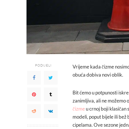
PODIJELI
Vrijeme kada čizme nosimo s
obuća dobiva novi oblik.
Bit ćemo u potpunosti iskren
zanimljiva, ali ne možemo 
čizme
u crnoj boji klasičan
modeli, poput bijele ili bež
cipelama. Ove sezone jedna