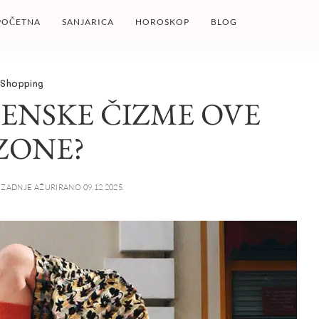
POČETNA
SANJARICA
HOROSKOP
BLOG
Shopping
ŽENSKE ČIZME OVE
ZONE?
ZADNJE AŽURIRANO 09.12.2025.