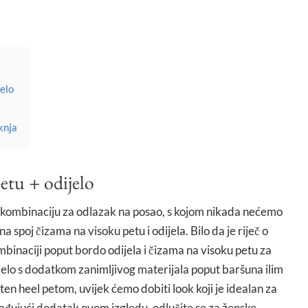
jelo
knja
etu + odijelo
 kombinaciju za odlazak na posao, s kojom nikada nećemo
 na spoj čizama na visoku petu i odijela. Bilo da je riječ o
inaciji poput bordo odijela i čizama na visoku petu za
dijelo s dodatkom zanimljivog materijala poput baršuna ilim
ten heel petom, uvijek ćemo dobiti look koji je idealan za
ađujući dodatak ovom izgledu, odlučite se za ženske