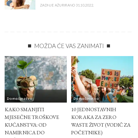
ZADNJE AŽURIRANO 31.10.2022.
MOŽDA ĆE VAS ZANIMATI
Domaćinstvo
Domaćinstvo
KAKO SMANJITI
10 JEDNOSTAVNIH
MJESEČNE TROŠKOVE
KORAKA ZA ZERO
KUĆANSTVA: OD
WASTE ŽIVOT (VODIČ ZA
NAMIRNICA DO
POČETNIKE)