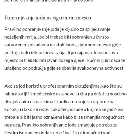
Pohranjivanje joda na sigurnom mjestu
Pravilno pohranjivanje joda je ključno za sprječavanje
neželjenih mrlja. Jod bi trebao biti pohranjen u čvrsto
zatvorenim posudama na stabilnom, sigurnom mjestu gdje
postoji mali rizik od prevrtanja ili prosipanja. Idealno, ovo
mjesto bi trebalo biti izvan dosega djece i kućnih ljubimaca te
udaljeno od područja gdje se obavlja svakodnevna aktivnost.
Ako se jod koristi u profesionalnim okruženjima, kao što su
laboratoriji ili medicinske ustanove, treba ga držati u posebno
dizajniranim ormarićima ili policama koje su otporne na
koroziju i lako se čiste. Također, posude u kojima se jod čuva
trebale bi biti jasno označene kako bi se smanjila mogućnost
nesreća. Pravilno pohranjivanje joda smanjuje potrebu za
čestim ispiranjem joda s površina, što u konačnici vodi