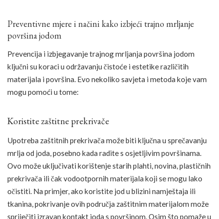
Preventivne mjere i načini kako izbjeći trajno mrljanje
površina jodom
Prevencija i izbjegavanje trajnog mrljanja površina jodom
ključni su koraci u održavanju čistoće i estetike različitih
materijala i površina. Evo nekoliko savjeta i metoda koje vam
mogu pomoći u tome:
Koristite zaštitne prekrivače
Upotreba zaštitnih prekrivača može biti ključna u sprečavanju
mrlja od joda, posebno kada radite s osjetljivim površinama.
Ovo može uključivati korištenje starih plahti, novina, plastičnih
prekrivača ili čak vodootpornih materijala koji se mogu lako
očistiti. Na primjer, ako koristite jod u blizini namještaja ili
tkanina, pokrivanje ovih područja zaštitnim materijalom može
spriječiti izravan kontakt joda s površinom. Osim što pomaže u