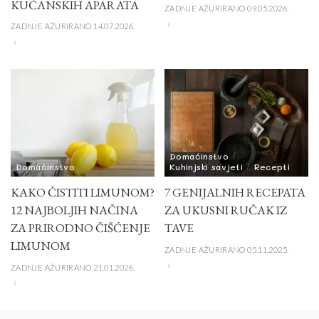
KUĆANSKIH APARATA
ZADNJE AŽURIRANO 09.05.2026.
ZADNJE AŽURIRANO 14.07.2026.
Domaćinstvo
Domaćinstvo
Kuhinjski savjeti
Recepti
KAKO ČISTITI LIMUNOM?
7 GENIJALNIH RECEPATA
12 NAJBOLJIH NAČINA
ZA UKUSNI RUČAK IZ
ZA PRIRODNO ČIŠĆENJE
TAVE
LIMUNOM
ZADNJE AŽURIRANO 05.11.2025.
ZADNJE AŽURIRANO 21.01.2026.