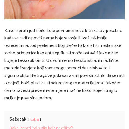
Kako isprati jod s bilo koje površine može biti izazov, posebno
kada se radi o površinama koje su osjetljive ili sklonije
oštećenjima. Jod je element koji se često koristi u medicinske
svrhe, primjerice kao antiseptik, ali može ostaviti jake mrlje
koje je teško ukloniti. U ovom ćemo tekstu istražiti različite
metode i savjete koji vam mogu pomoći da učinkovito i
sigurno uklonite tragove joda sa raznih površina, bilo da se radi
o odjeći, koži, plastici, ili nekim drugim materijalima. Također
ćemo navesti preventivne mjere i načine kako izbjeći trajno
mrljanje površina jodom.
Sažetak
sakrij
Kako isprati jod s bilo koje površine?