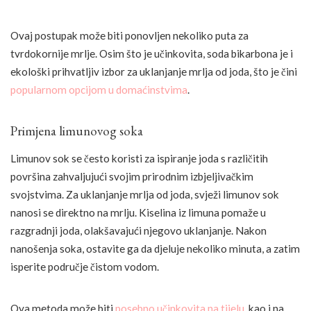
Ovaj postupak može biti ponovljen nekoliko puta za
tvrdokornije mrlje. Osim što je učinkovita, soda bikarbona je i
ekološki prihvatljiv izbor za uklanjanje mrlja od joda, što je čini
popularnom opcijom u domaćinstvima
.
Primjena limunovog soka
Limunov sok se često koristi za ispiranje joda s različitih
površina zahvaljujući svojim prirodnim izbjeljivačkim
svojstvima. Za uklanjanje mrlja od joda, svježi limunov sok
nanosi se direktno na mrlju. Kiselina iz limuna pomaže u
razgradnji joda, olakšavajući njegovo uklanjanje. Nakon
nanošenja soka, ostavite ga da djeluje nekoliko minuta, a zatim
isperite područje čistom vodom.
Ova metoda može biti
posebno učinkovita na tijelu
, kao i na