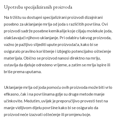
Upotreba specijaliziranih proizvoda
Na tržištu su dostupni specijalizirani proizvodi dizajnirani
posebno za uklanjanje mrlja od joda s različitih površina. Ovi
proizvodi sadrže posebne kemikalije koje ciljaju molekule joda,
olakšavajući njihovo uklanjanje. Pri odabiru takvog proizvoda,
važno je pažljivo slijediti upute proizvođača, kako bi se
osiguralo pravilno korištenje i izbjeglo potencijalno oštećenje
materijala. Obično se proizvod nanosi direktno na mrlju,
ostavlja da djeluje određeno vrijeme, a zatim se mrlja ispire ili
briše prema uputama.
Uklanjanje mrlja od joda pomoću ovih proizvoda može biti vrlo
efikasno, čak i na površinama gdje su druge metode manje
učinkovite. Međutim, uvijek je preporučljivo provesti test na
manje vidljivom dijelu površine kako bi se osiguralo da
proizvod neće izazvati oštećenje ili promjenu boje.