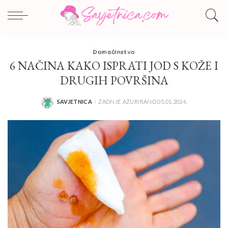
Domaćinstvo
6 NAČINA KAKO ISPRATI JOD S KOŽE I
DRUGIH POVRŠINA
SAVJETNICA
ZADNJE AŽURIRANO 05.01.2024.
POSTED
BY