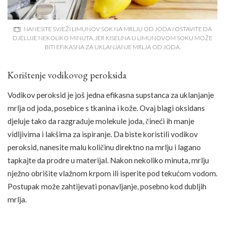
NANESITE SVJEŽI LIMUNOV SOK NA MRLJU OD JODA I OSTAVITE DA
DJELUJE NEKOLIKO MINUTA, JER KISELINA U LIMUNOVOM SOKU MOŽE
BITI EFIKASNA ZA UKLANJANJE MRLJA OD JODA.
Korištenje vodikovog peroksida
Vodikov peroksid je još jedna efikasna supstanca za uklanjanje
mrlja od joda, posebice s tkanina i kože. Ovaj blagi oksidans
djeluje tako da razgrađuje molekule joda, čineći ih manje
vidljivima i lakšima za ispiranje. Da biste koristili vodikov
peroksid, nanesite malu količinu direktno na mrlju i lagano
tapkajte da prodre u materijal. Nakon nekoliko minuta, mrlju
nježno obrišite vlažnom krpom ili isperite pod tekućom vodom.
Postupak može zahtijevati ponavljanje, posebno kod dubljih
mrlja.