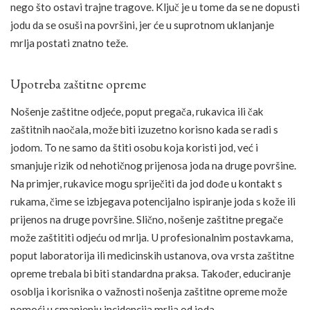
nego što ostavi trajne tragove. Ključ je u tome da se ne dopusti
jodu da se osuši na površini, jer će u suprotnom uklanjanje
mrlja postati znatno teže.
Upotreba zaštitne opreme
Nošenje zaštitne odjeće, poput pregača, rukavica ili čak
zaštitnih naočala, može biti izuzetno korisno kada se radi s
jodom. To ne samo da štiti osobu koja koristi jod, već i
smanjuje rizik od nehotičnog prijenosa joda na druge površine.
Na primjer, rukavice mogu spriječiti da jod dođe u kontakt s
rukama, čime se izbjegava potencijalno ispiranje joda s kože ili
prijenos na druge površine. Slično, nošenje zaštitne pregače
može zaštititi odjeću od mrlja. U profesionalnim postavkama,
poput laboratorija ili medicinskih ustanova, ova vrsta zaštitne
opreme trebala bi biti standardna praksa. Također, educiranje
osoblja i korisnika o važnosti nošenja zaštitne opreme može
pomoći u smanjenju incidencija mrlja od joda.