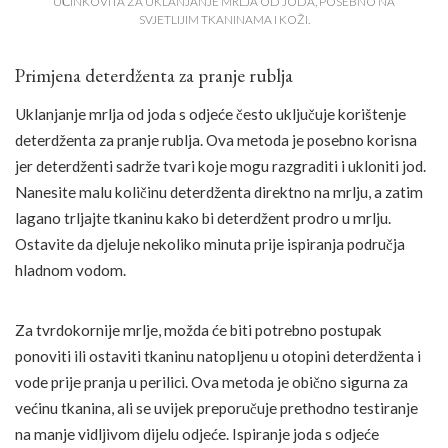
UČINKOVITA ZA UKLANJANJE MRLJA OD JODA, POSEBNO NA
SVJETLIJIM TKANINAMA I KOŽI.
Primjena deterdženta za pranje rublja
Uklanjanje mrlja od joda s odjeće često uključuje korištenje
deterdženta za pranje rublja. Ova metoda je posebno korisna
jer deterdženti sadrže tvari koje mogu razgraditi i ukloniti jod.
Nanesite malu količinu deterdženta direktno na mrlju, a zatim
lagano trljajte tkaninu kako bi deterdžent prodro u mrlju.
Ostavite da djeluje nekoliko minuta prije ispiranja područja
hladnom vodom.
Za tvrdokornije mrlje, možda će biti potrebno postupak
ponoviti ili ostaviti tkaninu natopljenu u otopini deterdženta i
vode prije pranja u perilici. Ova metoda je obično sigurna za
većinu tkanina, ali se uvijek preporučuje prethodno testiranje
na manje vidljivom dijelu odjeće. Ispiranje joda s odjeće