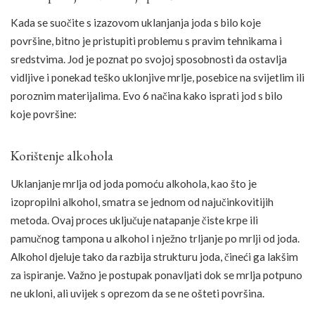
Kada se suočite s izazovom uklanjanja joda s bilo koje
površine, bitno je pristupiti problemu s pravim tehnikama i
sredstvima. Jod je poznat po svojoj sposobnosti da ostavlja
vidljive i ponekad teško uklonjive mrlje, posebice na svijetlim ili
poroznim materijalima. Evo 6 načina kako isprati jod s bilo
koje površine:
Korištenje alkohola
Uklanjanje mrlja od joda pomoću alkohola, kao što je
izopropilni alkohol, smatra se jednom od najučinkovitijih
metoda. Ovaj proces uključuje natapanje čiste krpe ili
pamučnog tampona u alkohol i nježno trljanje po mrlji od joda.
Alkohol djeluje tako da razbija strukturu joda, čineći ga lakšim
za ispiranje. Važno je postupak ponavljati dok se mrlja potpuno
ne ukloni, ali uvijek s oprezom da se ne ošteti površina.