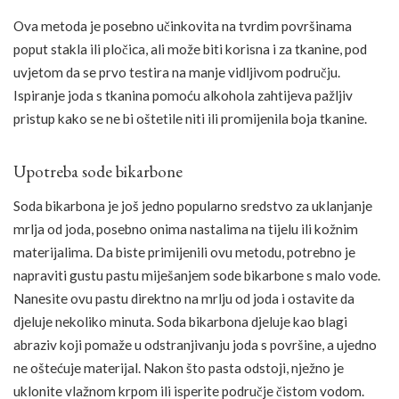
Ova metoda je posebno učinkovita na tvrdim površinama
poput stakla ili pločica, ali može biti korisna i za tkanine, pod
uvjetom da se prvo testira na manje vidljivom području.
Ispiranje joda s tkanina pomoću alkohola zahtijeva pažljiv
pristup kako se ne bi oštetile niti ili promijenila boja tkanine.
Upotreba sode bikarbone
Soda bikarbona je još jedno popularno sredstvo za uklanjanje
mrlja od joda, posebno onima nastalima na tijelu ili kožnim
materijalima. Da biste primijenili ovu metodu, potrebno je
napraviti gustu pastu miješanjem sode bikarbone s malo vode.
Nanesite ovu pastu direktno na mrlju od joda i ostavite da
djeluje nekoliko minuta. Soda bikarbona djeluje kao blagi
abraziv koji pomaže u odstranjivanju joda s površine, a ujedno
ne oštećuje materijal. Nakon što pasta odstoji, nježno je
uklonite vlažnom krpom ili isperite područje čistom vodom.