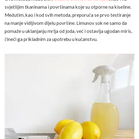
svjetlijim tkaninama i površinama koje su otporne na kiseline.
Međutim, kao i kod svih metoda, preporuča se prvo testiranje
na manje vidljivom dijelu površine. Limunov sok ne samo da
pomaže u uklanjanju mrlja od joda, već i ostavlja ugodan miris,
čineći ga prikladnim za upotrebu u kućanstvu.