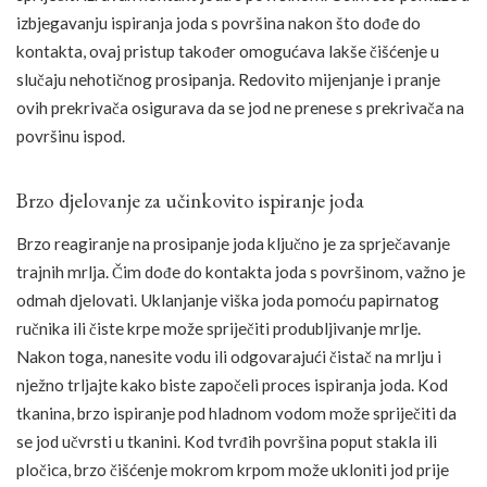
izbjegavanju ispiranja joda s površina nakon što dođe do
kontakta, ovaj pristup također omogućava lakše čišćenje u
slučaju nehotičnog prosipanja. Redovito mijenjanje i pranje
ovih prekrivača osigurava da se jod ne prenese s prekrivača na
površinu ispod.
Brzo djelovanje za učinkovito ispiranje joda
Brzo reagiranje na prosipanje joda ključno je za sprječavanje
trajnih mrlja. Čim dođe do kontakta joda s površinom, važno je
odmah djelovati. Uklanjanje viška joda pomoću papirnatog
ručnika ili čiste krpe može spriječiti produbljivanje mrlje.
Nakon toga, nanesite vodu ili odgovarajući čistač na mrlju i
nježno trljajte kako biste započeli proces ispiranja joda. Kod
tkanina, brzo ispiranje pod hladnom vodom može spriječiti da
se jod učvrsti u tkanini. Kod tvrđih površina poput stakla ili
pločica, brzo čišćenje mokrom krpom može ukloniti jod prije