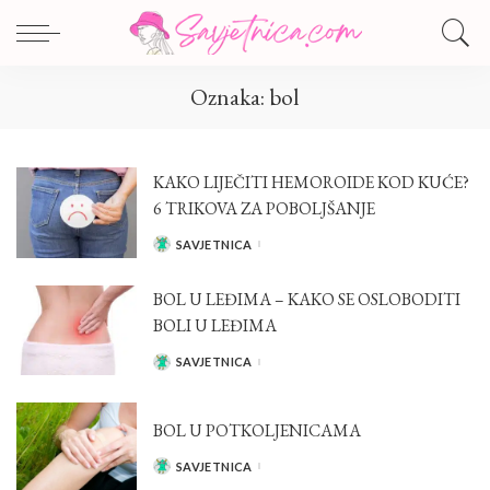
Oznaka:
bol
KAKO LIJEČITI HEMOROIDE KOD KUĆE?
6 TRIKOVA ZA POBOLJŠANJE
SAVJETNICA
POSTED
BY
BOL U LEĐIMA – KAKO SE OSLOBODITI
BOLI U LEĐIMA
SAVJETNICA
POSTED
BY
BOL U POTKOLJENICAMA
SAVJETNICA
POSTED
BY