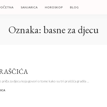
POČETNA
SANJARICA
HOROSKOP
BLOG
Oznaka:
basne za djecu
PRAŠČIĆA
je priča za djecu koja govori o tome kako su tri prašćića gradila
...
NICA